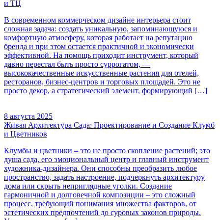
и ТЦ
В современном коммерческом дизайне интерьера стоит
сложная задача: создать уникальную, запоминающуюся и
комфортную атмосферу, которая работает на репутацию
бренда и при этом остается практичной и экономически
эффективной. На помощь приходит инструмент, который
давно перестал быть просто суррогатом, —
высококачественные искусственные растения для отелей,
ресторанов, бизнес-центров и торговых площадей. Это не
просто декор, а стратегический элемент, формирующий […]
8 августа 2025
Живая Архитектура Сада: Проектирование и Создание Клумб
и Цветников
Клумбы и цветники – это не просто скопление растений; это
душа сада, его эмоциональный центр и главный инструмент
художника-дизайнера. Они способны преобразить любое
пространство, задать настроение, подчеркнуть архитектуру
дома или скрыть неприглядные уголки. Создание
гармоничной и долговечной композиции – это сложный
процесс, требующий понимания множества факторов, от
эстетических предпочтений до суровых законов природы.