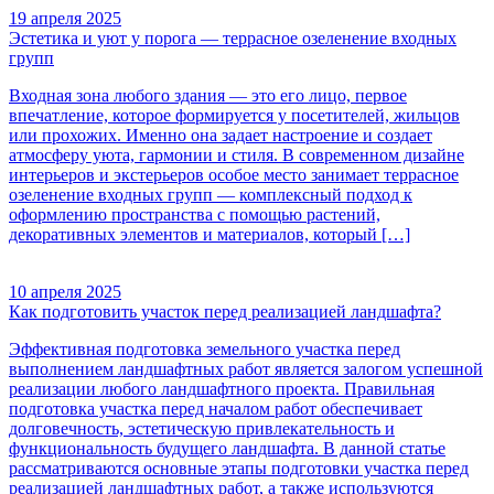
19 апреля 2025
Эстетика и уют у порога — террасное озеленение входных
групп
Входная зона любого здания — это его лицо, первое
впечатление, которое формируется у посетителей, жильцов
или прохожих. Именно она задает настроение и создает
атмосферу уюта, гармонии и стиля. В современном дизайне
интерьеров и экстерьеров особое место занимает террасное
озеленение входных групп — комплексный подход к
оформлению пространства с помощью растений,
декоративных элементов и материалов, который […]
10 апреля 2025
Как подготовить участок перед реализацией ландшафта?
Эффективная подготовка земельного участка перед
выполнением ландшафтных работ является залогом успешной
реализации любого ландшафтного проекта. Правильная
подготовка участка перед началом работ обеспечивает
долговечность, эстетическую привлекательность и
функциональность будущего ландшафта. В данной статье
рассматриваются основные этапы подготовки участка перед
реализацией ландшафтных работ, а также используются