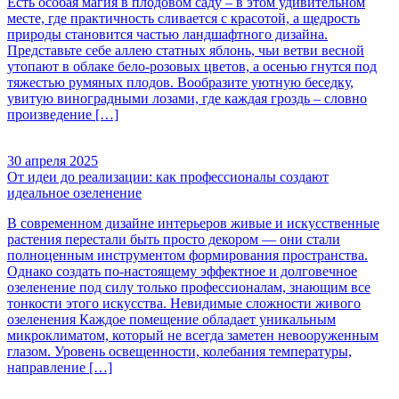
Есть особая магия в плодовом саду – в этом удивительном
месте, где практичность сливается с красотой, а щедрость
природы становится частью ландшафтного дизайна.
Представьте себе аллею статных яблонь, чьи ветви весной
утопают в облаке бело-розовых цветов, а осенью гнутся под
тяжестью румяных плодов. Вообразите уютную беседку,
увитую виноградными лозами, где каждая гроздь – словно
произведение […]
30 апреля 2025
От идеи до реализации: как профессионалы создают
идеальное озеленение
В современном дизайне интерьеров живые и искусственные
растения перестали быть просто декором — они стали
полноценным инструментом формирования пространства.
Однако создать по-настоящему эффектное и долговечное
озеленение под силу только профессионалам, знающим все
тонкости этого искусства. Невидимые сложности живого
озеленения Каждое помещение обладает уникальным
микроклиматом, который не всегда заметен невооруженным
глазом. Уровень освещенности, колебания температуры,
направление […]