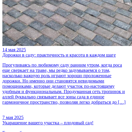
14 мая 2025
Дорожки в саду: практичность и красота в каждом шаге
Прогуливаясь по любимому саду ранним утром, когда роса
еще сверкает на траве, мы редко задумываемся о том,
насколько важную роль играют хорошо проложенные
дорожки. Но именно они становятся невидимыми
помощниками, которые делают участок по-настоящему
удобным и функциональным. Продуманная сеть тропинок и
аллей буквально связывает все зоны сада в единое
гармоничное пространство, позволяя легко добраться до […]
7 мая 2025
Укарашение вашего участка – плодовый сад!