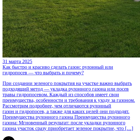
31 марта 2025
Как быстро и красиво сделать газон: рулонный или
гидропосев — что выбрать и почему?
При создании зеленого покрытия на участке важно выбрать
подходящий метод — укладка рулонного газона или посев
травы гидропосевом. Каждый из способов имеет свои
преимущества, особенности и требования к уходу за газоном.
Рассмотрим подробнее, чем отличаются рулонный
газон и гидропосев, а также для каких целей они подходят.
Преимущества рулонного газона Преимущества рулонного
газона: Мгновенный результат: после укладки рулонного
газона участок сразу приобретает зеленое покрытие, что […]