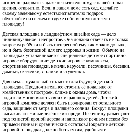
искренне радоваться даже незначительному, с нашей точки
зрения, открытию. Если в вашем доме есть сад, сделайте
своему маленькому естествоиспытателю подарок —
обустройте на свежем воздухе собственную детскую
площадку!
Детская площадка в ландшафтном дизайне сада — дело
индивидуальное и непростое. Она должна отвечать не только
запросам ребёнка и быть интересной ему как можно дольше,
но и быть безопасной для его здоровья и жизни. Обычно на
площадках устанавливается специальное детское спортивно-
игровое оборудование: детские игровые комплексы,
спортивные площадки, качели, карусели, песочницы, беседки,
домики, скамейки, столики и стульчики.
Для начала нужно выбрать место для будущей детской
площадки. Предпочтительнее строить её подальше от
хозяйственных построек, ближе к окнам дома, чтобы
родители могли видеть своих играющих детей. Детский
игровой комплекс должен быть изолирован от остального
сада, защищён от ветра и палящего солнца. Вокруг площадки
высаживают живые зелёные изгороди. Песочницу размещают
под тенистой кроной дерева и наполняют речным песком без
примеси глины и органических остатков.
Покрытие детской
игровой площадки должно быть сухим, удобным и