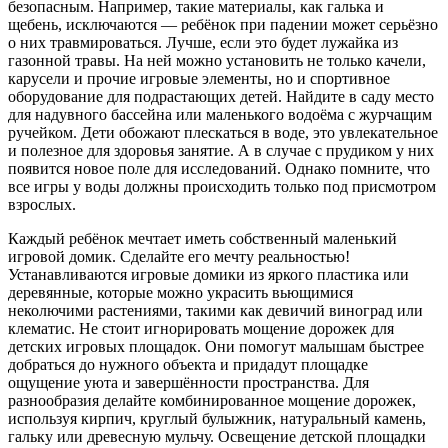
безопасным. Например, такие материалы, как галька и
щебень, исключаются — ребёнок при падении может серьёзно
о них травмироваться. Лучше, если это будет лужайка из
газонной травы. На ней можно установить не только качели,
карусели и прочие игровые элементы, но и спортивное
оборудование для подрастающих детей. Найдите в саду место
для надувного бассейна или маленького водоёма с журчащим
ручейком. Дети обожают плескаться в воде, это увлекательное
и полезное для здоровья занятие. А в случае с прудиком у них
появится новое поле для исследований. Однако помните, что
все игры у воды должны происходить только под присмотром
взрослых.
Каждый ребёнок мечтает иметь собственный маленький
игровой домик. Сделайте его мечту реальностью!
Устанавливаются игровые домики из яркого пластика или
деревянные, которые можно украсить вьющимися
неколючими растениями, такими как девичий виноград или
клематис. Не стоит игнорировать мощение дорожек для
детских игровых площадок. Они помогут малышам быстрее
добраться до нужного объекта и придадут площадке
ощущение уюта и завершённости пространства. Для
разнообразия делайте комбинированное мощение дорожек,
используя кирпич, круглый булыжник, натуральный камень,
гальку или древесную мульчу. Освещение детской площадки