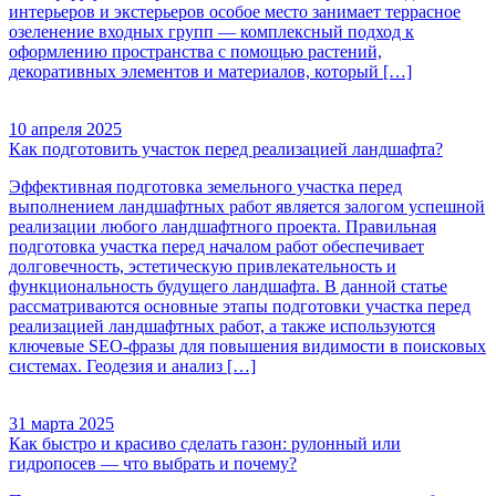
интерьеров и экстерьеров особое место занимает террасное
озеленение входных групп — комплексный подход к
оформлению пространства с помощью растений,
декоративных элементов и материалов, который […]
10 апреля 2025
Как подготовить участок перед реализацией ландшафта?
Эффективная подготовка земельного участка перед
выполнением ландшафтных работ является залогом успешной
реализации любого ландшафтного проекта. Правильная
подготовка участка перед началом работ обеспечивает
долговечность, эстетическую привлекательность и
функциональность будущего ландшафта. В данной статье
рассматриваются основные этапы подготовки участка перед
реализацией ландшафтных работ, а также используются
ключевые SEO-фразы для повышения видимости в поисковых
системах. Геодезия и анализ […]
31 марта 2025
Как быстро и красиво сделать газон: рулонный или
гидропосев — что выбрать и почему?