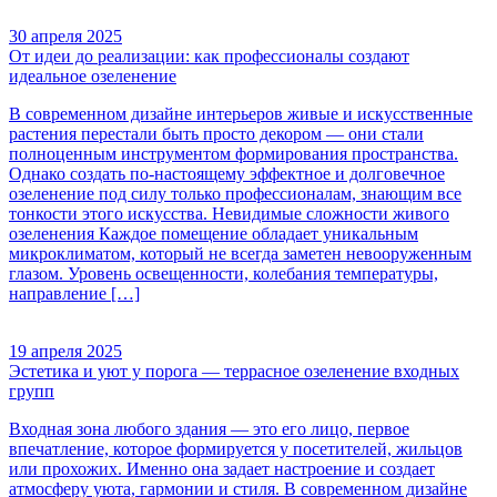
30 апреля 2025
От идеи до реализации: как профессионалы создают
идеальное озеленение
В современном дизайне интерьеров живые и искусственные
растения перестали быть просто декором — они стали
полноценным инструментом формирования пространства.
Однако создать по-настоящему эффектное и долговечное
озеленение под силу только профессионалам, знающим все
тонкости этого искусства. Невидимые сложности живого
озеленения Каждое помещение обладает уникальным
микроклиматом, который не всегда заметен невооруженным
глазом. Уровень освещенности, колебания температуры,
направление […]
19 апреля 2025
Эстетика и уют у порога — террасное озеленение входных
групп
Входная зона любого здания — это его лицо, первое
впечатление, которое формируется у посетителей, жильцов
или прохожих. Именно она задает настроение и создает
атмосферу уюта, гармонии и стиля. В современном дизайне