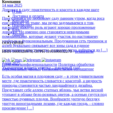
Компания
14 мая 2025
Дорожки в саду: практичность и красота в каждом шаге
О нас
Доставка и оплата
Прогуливаясь по любимому саду ранним утром, когда роса
Контакты
еще сверкает на траве, мы редко задумываемся о том,
Портфолио
насколько важную роль играют хорошо проложенные
Блог
дорожки. Но именно они становятся невидимыми
Акции
помощниками, которые делают участок по-настоящему
удобным и функциональным. Продуманная сеть тропинок и
ООО ОРНИ
аллей буквально связывает все зоны сада в единое
гармоничное пространство, позволяя легко добраться до […]
ИНН 1660328978, ОГРН 1191690032270 -
реквизиты
7 мая 2025
Политика конфиденциальности
Политика обработки
Укарашение вашего участка – плодовый сад!
персональных данных
Пользовательское соглашение
Есть особая магия в плодовом саду – в этом удивительном
месте, где практичность сливается с красотой, а щедрость
природы становится частью ландшафтного дизайна.
Представьте себе аллею статных яблонь, чьи ветви весной
утопают в облаке бело-розовых цветов, а осенью гнутся под
тяжестью румяных плодов. Вообразите уютную беседку,
увитую виноградными лозами, где каждая гроздь – словно
произведение […]